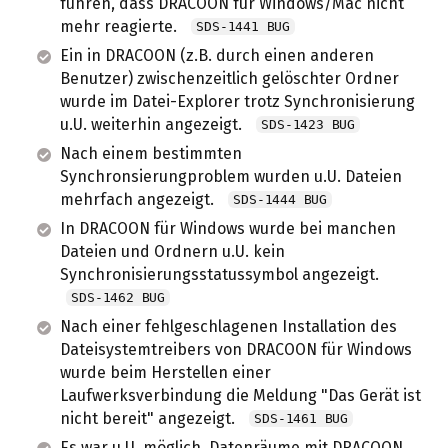
führen, dass DRACOON für Windows/Mac nicht
mehr reagierte.
SDS-1441 BUG
Ein in DRACOON (z.B. durch einen anderen
Benutzer) zwischenzeitlich gelöschter Ordner
wurde im Datei-Explorer trotz Synchronisierung
u.U. weiterhin angezeigt.
SDS-1423 BUG
Nach einem bestimmten
Synchronsierungproblem wurden u.U. Dateien
mehrfach angezeigt.
SDS-1444 BUG
In DRACOON für Windows wurde bei manchen
Dateien und Ordnern u.U. kein
Synchronisierungsstatussymbol angezeigt.
SDS-1462 BUG
Nach einer fehlgeschlagenen Installation des
Dateisystemtreibers von DRACOON für Windows
wurde beim Herstellen einer
Laufwerksverbindung die Meldung "Das Gerät ist
nicht bereit" angezeigt.
SDS-1461 BUG
Es war u.U. möglich, Datenräume mit DRACOON