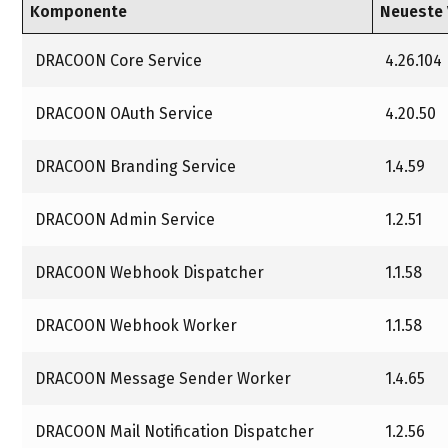
Komponente
Neueste 
DRACOON Core Service
4.26.104
DRACOON OAuth Service
4.20.50
DRACOON Branding Service
1.4.59
DRACOON Admin Service
1.2.51
DRACOON Webhook Dispatcher
1.1.58
DRACOON Webhook Worker
1.1.58
DRACOON Message Sender Worker
1.4.65
DRACOON Mail Notification Dispatcher
1.2.56