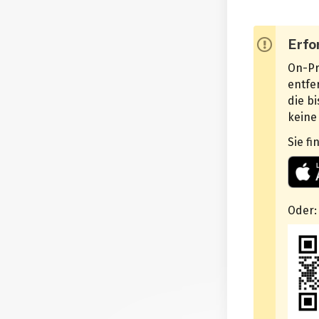
Erfo
On-Pr
entfe
die b
keine
Sie f
Oder: