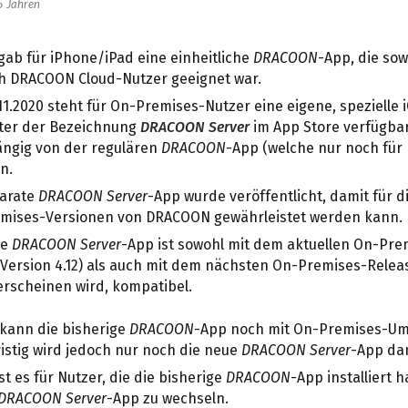
5 Jahren
gab für iPhone/iPad eine einheitliche
DRACOON
-App, die so
ch DRACOON Cloud-Nutzer geeignet war.
.11.2020 steht für On-Premises-Nutzer eine eigene, spezielle
ter der Bezeichnung
DRACOON Server
im App Store verfügbar 
ngig von der regulären
DRACOON
-App (welche nur noch für
n.
parate
DRACOON Server
-App wurde veröffentlicht, damit für di
mises-Versionen von DRACOON gewährleistet werden kann.
ue
DRACOON Server
-App ist sowohl mit dem aktuellen On-Pr
, Version 4.12) als auch mit dem nächsten On-Premises-Rele
rscheinen wird, kompatibel.
 kann die bisherige
DRACOON
-App noch mit On-Premises-U
ristig wird jedoch nur noch die neue
DRACOON Server
-App da
st es für Nutzer, die die bisherige
DRACOON
-App installiert 
DRACOON Server
-App zu wechseln.