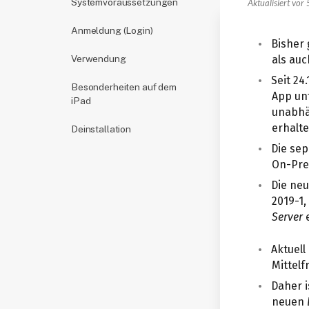
Systemvoraussetzungen
Aktualisiert
vor 
Anmeldung (Login)
Bisher 
als au
Verwendung
Seit 24
Besonderheiten auf dem
App un
iPad
unabhä
erhalte
Deinstallation
Die se
On-Pre
Die ne
2019-1
Server
e
Aktuell
Mittelf
Daher i
neuen