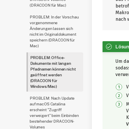
(DRACOON für Mac)
betrof
Makros
PROBLEM: In der Vorschau
nach w
vorgenommene
Änderungen lassen sich
nicht im Originaldokument
speichern (DRACOON für
Lösun
Mac)
PROBLEM: Office-
Um da
Dokumente mit langen
sodass
Pfadnamen können nicht
verwen
geöffnet werden
(DRACOON für
V
Windows/Mac)
V
PROBLEM: Nach Update
M
auf macOS Catalina
erscheint "Zugriff
V
verweigert" beim Einbinden
K
bestehender DRACOON-
V
Volumes