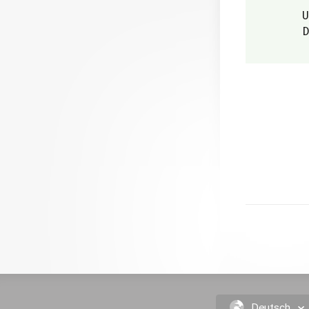
U
D
Deutsch