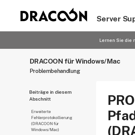
Server Su
Lernen Sie di
DRACOON für Windows/Mac
Problembehandlung
Beiträge in diesem
PRO
Abschnitt
Pfad
Erweiterte
Fehlerprotokollierung
(DRACOON für
(DR
Windows/Mac)