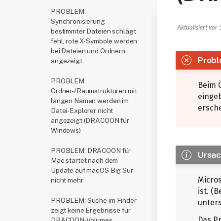
PROBLEM:
Synchronisierung
Aktualisiert
vor 
bestimmter Dateien schlägt
fehl, rote X-Symbole werden
bei Dateien und Ordnern
Prob
angezeigt
PROBLEM:
Beim 
Ordner-/Raumstrukturen mit
einge
langen Namen werden im
ersche
Datei-Explorer nicht
angezeigt (DRACOON für
Windows)
PROBLEM: DRACOON für
Ursa
Mac startet nach dem
Update auf macOS Big Sur
Micro
nicht mehr
ist. (
PROBLEM: Suche im Finder
unter
zeigt keine Ergebnisse für
Das P
DRACOON-Volumes