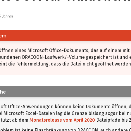
5 Jahren
lem
Öffnen eines Microsoft Office-Dokuments, das auf einem m
bundenen DRACOON-Laufwerk/-Volume gespeichert ist und e
int die Fehlermeldung, dass die Datei nicht geöffnet werde
che
soft Office-Anwendungen können keine Dokumente öffnen, de
Bei Microsoft Excel-Dateien lag die Grenze bislang sogar bei n
stützt ab dem
Monatsrelease vom April 2020
Dateipfade bis 2
roblem ist keine Einschränkung von DRACOON, auch andere 