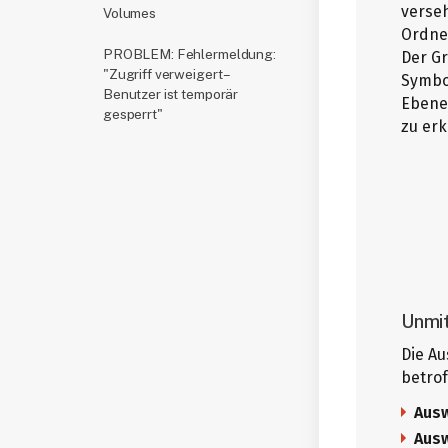
verseh
Volumes
Ordne
PROBLEM: Fehlermeldung:
Der Gr
"Zugriff verweigert –
Symbo
Benutzer ist temporär
Ebene
gesperrt"
zu erk
Unmit
Die A
betro
Ausw
Ausw
Wenn 