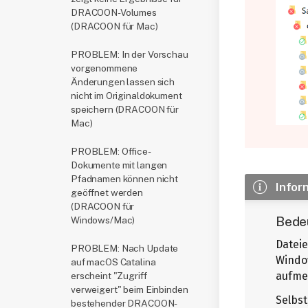
DRACOON-Volumes
(DRACOON für Mac)
PROBLEM: In der Vorschau
vorgenommene
Änderungen lassen sich
nicht im Originaldokument
speichern (DRACOON für
Mac)
PROBLEM: Office-
Dokumente mit langen
Pfadnamen können nicht
Infor
geöffnet werden
(DRACOON für
Bede
Windows/Mac)
Datei
PROBLEM: Nach Update
Windo
auf macOS Catalina
aufme
erscheint "Zugriff
verweigert" beim Einbinden
Selbst
bestehender DRACOON-