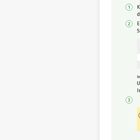
K
d
E
S
I
U
I