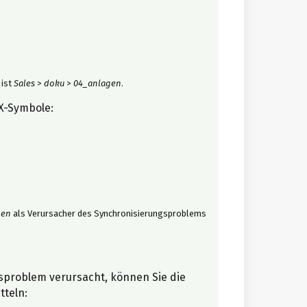
 ist
Sales
>
doku
>
04_anlagen
.
 X-Symbole:
gen
als Verursacher des Synchronisierungsproblems
gsproblem verursacht, können Sie die
tteln: