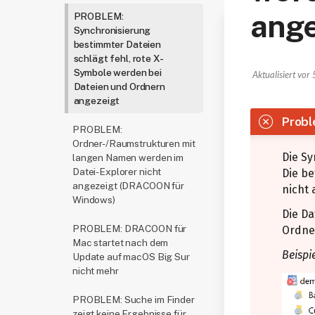
ange
PROBLEM:
Synchronisierung
bestimmter Dateien
schlägt fehl, rote X-
Symbole werden bei
Aktualisiert
vor 
Dateien und Ordnern
angezeigt
Prob
PROBLEM:
Ordner-/Raumstrukturen mit
Die S
langen Namen werden im
Datei-Explorer nicht
Die b
angezeigt (DRACOON für
nicht
Windows)
Die Da
PROBLEM: DRACOON für
Ordne
Mac startet nach dem
Beispie
Update auf macOS Big Sur
nicht mehr
PROBLEM: Suche im Finder
zeigt keine Ergebnisse für