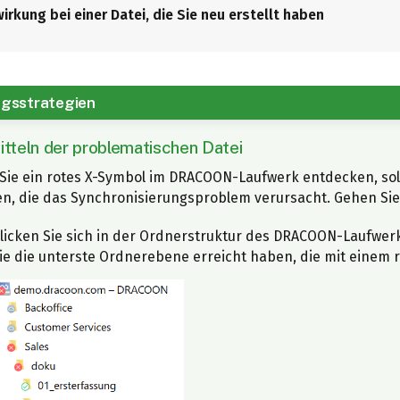
irkung bei einer Datei, die Sie neu erstellt haben
auf Ihrem PC/Mac vorhanden ist, können Sie die betroffene D
ie eine Datei, die bereits in DRACOON vorhanden war, geöf
gen und bearbeiten, denn der Download der Datei aus DRACOO
ungen nur auf Ihrem PC/Mac gespeichert. Aufgrund des Syn
atei, die Sie auf Ihrem PC/Mac neu erstellt und im DRACOO
 geänderte Fassung der Datei jedoch noch nicht in DRACOON
und eines Synchronisierungsproblems noch nicht synchroni
steht daher auf anderen Geräten und für andere Benutzer n
, kann auf anderen Geräten oder von anderen Benutzern no
gsstrategien
ie Datei noch nicht zum Download freigegeben werden – schli
 PC/Mac und noch nicht in DRACOON.
mitteln der problematischen Datei
ie ein rotes X-Symbol im DRACOON-Laufwerk entdecken, sollte
, die das Synchronisierungsproblem verursacht. Gehen Sie h
licken Sie sich in der Ordnerstruktur des DRACOON-Laufwer
ie die unterste Ordnerebene erreicht haben, die mit einem r