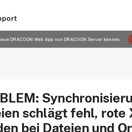
pport
e neue DRACOON Web App von DRACOON Server kennen.
BLEM: Synchronisieru
ien schlägt fehl, rot
en bei Dateien und O