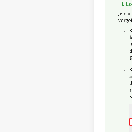
III. 
Je nac
Vorge
B
b
i
d
D
B
S
U
r
S