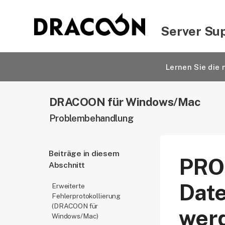
Server Su
Lernen Sie di
DRACOON für Windows/Mac
Problembehandlung
Beiträge in diesem
PRO
Abschnitt
Date
Erweiterte
Fehlerprotokollierung
(DRACOON für
werd
Windows/Mac)