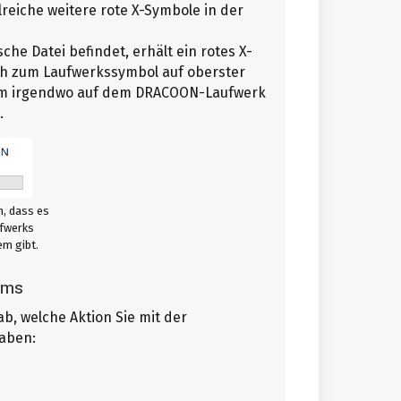
lreiche weitere rote X-Symbole in der
che Datei befindet, erhält ein rotes X-
ch zum Laufwerkssymbol auf oberster
blem irgendwo auf dem DRACOON-Laufwerk
.
n, dass es
ufwerks
em gibt.
ems
, welche Aktion Sie mit der
haben:
möchten, die nur in DRACOON und noch