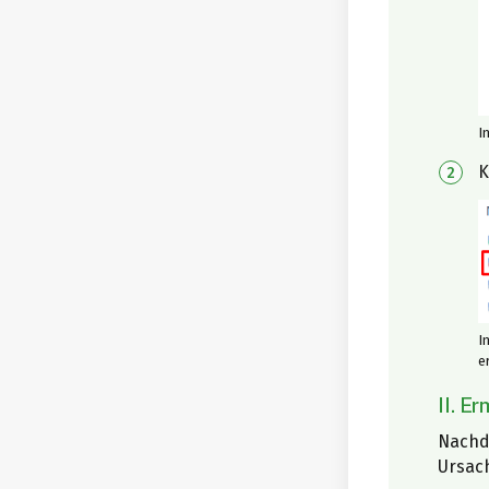
I
K
I
e
II. E
Nachde
Ursac