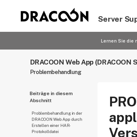
Server Su
Lernen Sie di
DRACOON Web App (DRACOON Se
Problembehandlung
Beiträge in diesem
PRO
Abschnitt
appl
Problembehandlung in der
DRACOON Web App durch
Erstellen einer HAR-
Vers
Protokolldatei