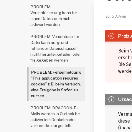
PROBLEM:
Verschlüsselung kann für
vor 5 Jahren
einen Datenraum nicht
aktiviert werden
Prob
PROBLEM: Verschlüsselte
Datei kann aufgrund
fehlender Dateischlüssel
Beim V
nicht heruntergeladen oder
ersch
freigegeben werden
Die Se
werde
PROBLEM: Fehlermeldung
"This application requires
cookies" z.B. beim Versuch,
eine Freigabe in Safari zu
nutzen
Ursa
PROBLEM: DRACOON-E-
Vermut
Mails werden in Outlook bei
aktiviertem Dunkelmodus
diese 
verfremdet dargestellt
(
local