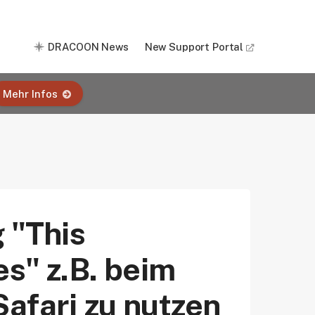
DRACOON News
New Support Portal
Mehr Infos
 "This
es" z.B. beim
Safari zu nutzen