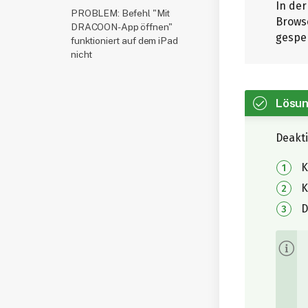
In de
PROBLEM: Befehl "Mit
Browse
DRACOON-App öffnen"
gesper
funktioniert auf dem iPad
nicht
Lösu
Deakti
K
K
D