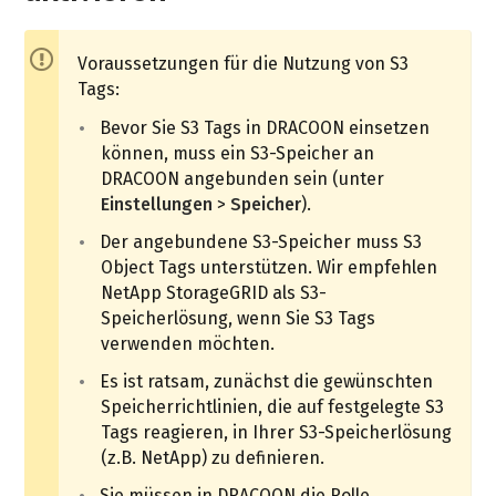
Der Einsatz von S3 Tags gibt Ihnen somit eine
enorme Flexibilität bei der Datenspeicherung im
Voraussetzungen für die Nutzung von S3
S3-Backend.
Tags:
Bevor Sie S3 Tags in DRACOON einsetzen
können, muss ein S3-Speicher an
DRACOON angebunden sein (unter
Einstellungen
>
Speicher
).
Der angebundene S3-Speicher muss S3
Object Tags unterstützen. Wir empfehlen
NetApp StorageGRID als S3-
Speicherlösung, wenn Sie S3 Tags
verwenden möchten.
Es ist ratsam, zunächst die gewünschten
Speicherrichtlinien, die auf festgelegte S3
Tags reagieren, in Ihrer S3-Speicherlösung
(z.B. NetApp) zu definieren.
Sie müssen in DRACOON die Rolle