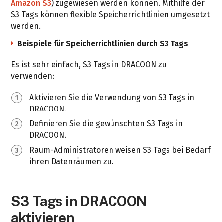
Amazon S3
) zugewiesen werden können. Mithilfe der
S3 Tags können flexible Speicherrichtlinien umgesetzt
werden.
Beispiele für Speicherrichtlinien durch S3 Tags
Beispielsweise können Daten von besonders
Es ist sehr einfach, S3 Tags in DRACOON zu
sensiblen Datenräumen automatisch in einem
verwenden:
Rechenzentrum der höchsten Sicherheitsstufe
gespeichert werden oder an einem bestimmten
Aktivieren Sie die Verwendung von S3 Tags in
Ort auf der Erde.
DRACOON.
Eine weitere Möglichkeit stellt die
Definieren Sie die gewünschten S3 Tags in
georedundante Speicherung von Daten dar.
DRACOON.
Hierbei wird dem Client für den Down- und
Upload der Objects immer der nächstgelegene
Raum-Administratoren weisen S3 Tags bei Bedarf
günstigste Storage-Knoten angeboten.
ihren Datenräumen zu.
Auch können per S3 Tags
Archivierungsrichtlinien angewandt werden.
Somit lassen sich beispielsweise S3 Objects erst
S3 Tags in DRACOON
nach 10 Jahren löschen und werden bis zum
aktivieren
Ablauf der Frist revisionssicher archiviert.